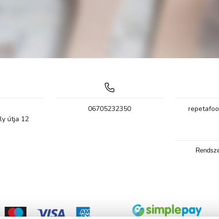
06705232350
repetafo
ly útja
12
Rendsze