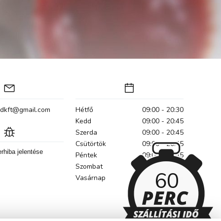
odkft@gmail.com
Hétfő
09:00 - 20:30
Kedd
09:00 - 20:45
Szerda
09:00 - 20:45
Csütörtök
09:00 - 20:45
rhiba jelentése
Péntek
09:00 - 20:45
Szombat
09:00 - 20:45
60
Vasárnap
Zárva