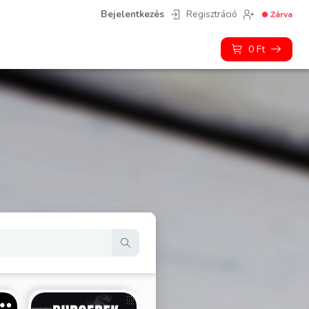
Bejelentkezés
Regisztráció
Zárva
0
Ft